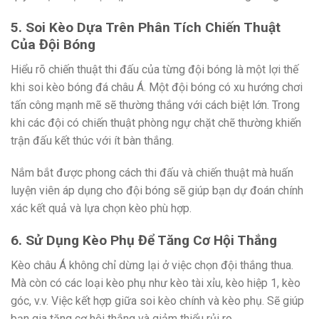
5. Soi Kèo Dựa Trên Phân Tích Chiến Thuật
Của Đội Bóng
Hiểu rõ chiến thuật thi đấu của từng đội bóng là một lợi thế
khi soi kèo bóng đá châu Á. Một đội bóng có xu hướng chơi
tấn công mạnh mẽ sẽ thường thắng với cách biệt lớn. Trong
khi các đội có chiến thuật phòng ngự chặt chẽ thường khiến
trận đấu kết thúc với ít bàn thắng.
Nắm bắt được phong cách thi đấu và chiến thuật mà huấn
luyện viên áp dụng cho đội bóng sẽ giúp bạn dự đoán chính
xác kết quả và lựa chọn kèo phù hợp.
6. Sử Dụng Kèo Phụ Để Tăng Cơ Hội Thắng
Kèo châu Á không chỉ dừng lại ở việc chọn đội thắng thua.
Mà còn có các loại kèo phụ như kèo tài xỉu, kèo hiệp 1, kèo
góc, v.v. Việc kết hợp giữa soi kèo chính và kèo phụ. Sẽ giúp
bạn gia tăng cơ hội thắng và giảm thiểu rủi ro.