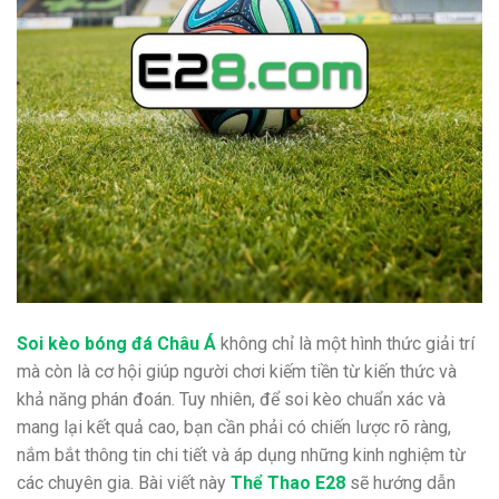
Soi kèo bóng đá Châu Á
không chỉ là một hình thức giải trí
mà còn là cơ hội giúp người chơi kiếm tiền từ kiến thức và
khả năng phán đoán. Tuy nhiên, để soi kèo chuẩn xác và
mang lại kết quả cao, bạn cần phải có chiến lược rõ ràng,
nắm bắt thông tin chi tiết và áp dụng những kinh nghiệm từ
các chuyên gia. Bài viết này
Thể Thao E28
sẽ hướng dẫn