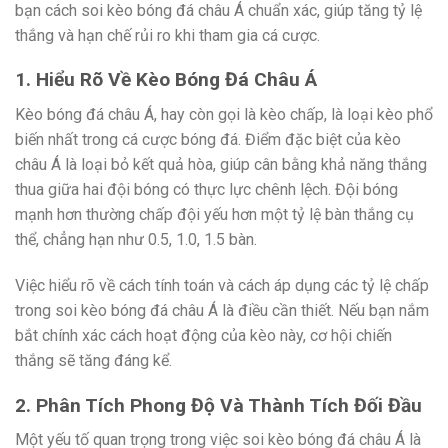
bạn cách soi kèo bóng đá châu Á chuẩn xác, giúp tăng tỷ lệ
thắng và hạn chế rủi ro khi tham gia cá cược.
1. Hiểu Rõ Về Kèo Bóng Đá Châu Á
Kèo bóng đá châu Á, hay còn gọi là kèo chấp, là loại kèo phổ
biến nhất trong cá cược bóng đá. Điểm đặc biệt của kèo
châu Á là loại bỏ kết quả hòa, giúp cân bằng khả năng thắng
thua giữa hai đội bóng có thực lực chênh lệch. Đội bóng
mạnh hơn thường chấp đội yếu hơn một tỷ lệ bàn thắng cụ
thể, chẳng hạn như 0.5, 1.0, 1.5 bàn.
Việc hiểu rõ về cách tính toán và cách áp dụng các tỷ lệ chấp
trong soi kèo bóng đá châu Á là điều cần thiết. Nếu bạn nắm
bắt chính xác cách hoạt động của kèo này, cơ hội chiến
thắng sẽ tăng đáng kể.
2. Phân Tích Phong Độ Và Thành Tích Đối Đầu
Một yếu tố quan trọng trong việc soi kèo bóng đá châu Á là