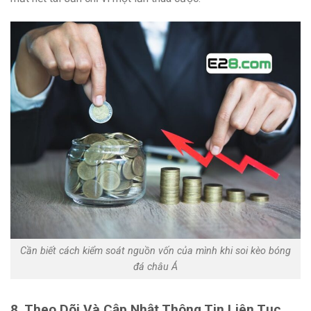
Cần biết cách kiểm soát nguồn vốn của mình khi soi kèo bóng
đá châu Á
8. Theo Dõi Và Cập Nhật Thông Tin Liên Tục