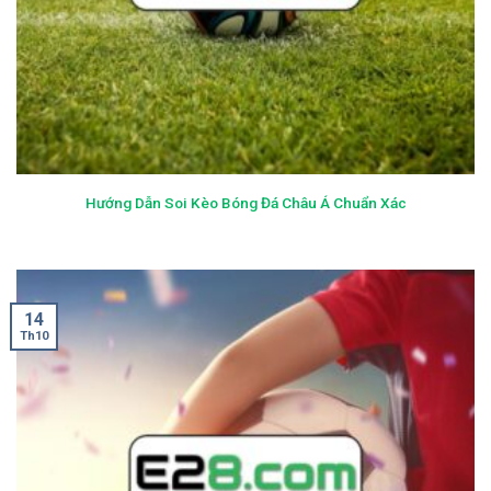
Hướng Dẫn Soi Kèo Bóng Đá Châu Á Chuẩn Xác
14
Th10