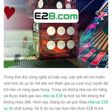
Trong thời đại công nghệ số hiện nay, việc anh em tìm kiếm
một nhà cái uy tín. Để anh em tham gia cá cược trực tuyến đã
trở nên vô cùng quan trọng. Trong số những nhà cái nổi tiếng
và được đánh giá cao,
nhà cái E28
là một cái tên không thể
không nhắc đến. Hôm nay, chúng tôi sẽ giới thiệu
nhà cái E28
uy tín
chất lượng. Và lý do tại sao bạn nên chọn E28 là nơi