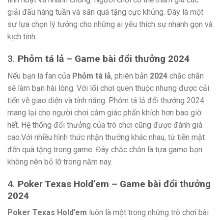
giải đấu hàng tuần và săn quà tặng cực khủng. Đây là một
sự lựa chọn lý tưởng cho những ai yêu thích sự nhanh gọn và
kịch tính.
3.
Phỏm tá lả – Game bài đổi thưởng 2024
Nếu bạn là fan của
Phỏm tá lả
, phiên bản
2024
chắc chắn
sẽ làm bạn hài lòng. Với lối chơi quen thuộc nhưng được cải
tiến về giao diện và tính năng. Phỏm tá lả đổi thưởng 2024
mang lại cho người chơi cảm giác phấn khích hơn bao giờ
hết. Hệ thống đổi thưởng của trò chơi cũng được đánh giá
cao.Với nhiều hình thức nhận thưởng khác nhau, từ tiền mặt
đến quà tặng trong game. Đây chắc chắn là tựa game bạn
không nên bỏ lỡ trong năm nay.
4.
Poker Texas Hold’em – Game bài đổi thưởng
2024
Poker Texas Hold’em
luôn là một trong những trò chơi bài