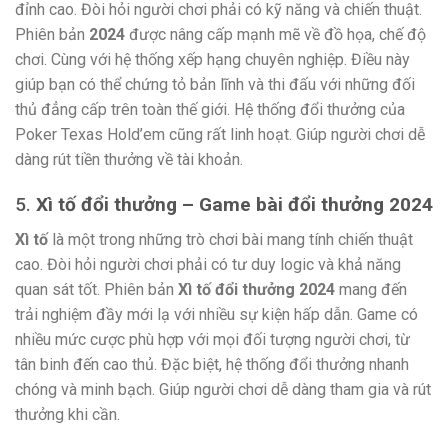
đỉnh cao. Đòi hỏi người chơi phải có kỹ năng và chiến thuật.
Phiên bản
2024
được nâng cấp mạnh mẽ về đồ họa, chế độ
chơi. Cùng với hệ thống xếp hạng chuyên nghiệp. Điều này
giúp bạn có thể chứng tỏ bản lĩnh và thi đấu với những đối
thủ đẳng cấp trên toàn thế giới. Hệ thống đổi thưởng của
Poker Texas Hold’em cũng rất linh hoạt. Giúp người chơi dễ
dàng rút tiền thưởng về tài khoản.
5.
Xì tố đổi thưởng – Game bài đổi thưởng 2024
Xì tố
là một trong những trò chơi bài mang tính chiến thuật
cao. Đòi hỏi người chơi phải có tư duy logic và khả năng
quan sát tốt. Phiên bản
Xì tố đổi thưởng 2024
mang đến
trải nghiệm đầy mới lạ với nhiều sự kiện hấp dẫn. Game có
nhiều mức cược phù hợp với mọi đối tượng người chơi, từ
tân binh đến cao thủ. Đặc biệt, hệ thống đổi thưởng nhanh
chóng và minh bạch. Giúp người chơi dễ dàng tham gia và rút
thưởng khi cần.