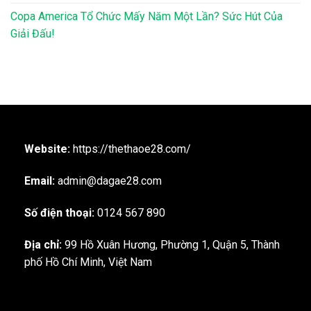
Copa America Tổ Chức Mấy Năm Một Lần? Sức Hút Của
Giải Đấu!
Website:
https://thethaoe28.com/
Email:
admin@dagae28.com
Số điện thoại:
0124 567 890
Địa chỉ:
99 Hồ Xuân Hương, Phường 1, Quận 5, Thành
phố Hồ Chí Minh, Việt Nam