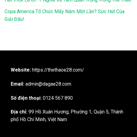
Copa America Tổ Chức Mấy Năm Một Lần? Sức Hút Của
Giải Đấu!
Website:
https://thethaoe28.com/
Email:
admin@dagae28.com
Số điện thoại:
0124 567 890
Địa chỉ:
99 Hồ Xuân Hương, Phường 1, Quận 5, Thành
phố Hồ Chí Minh, Việt Nam