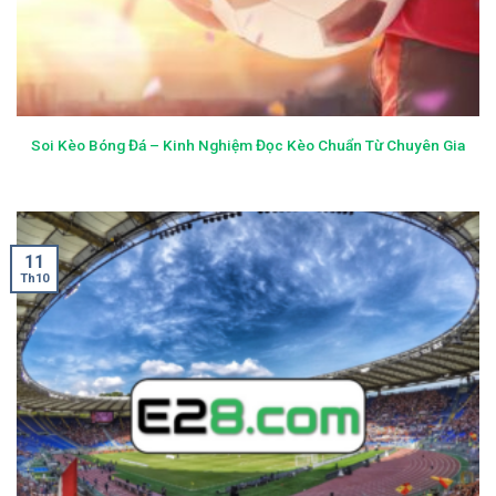
Soi Kèo Bóng Đá – Kinh Nghiệm Đọc Kèo Chuẩn Từ Chuyên Gia
11
Th10