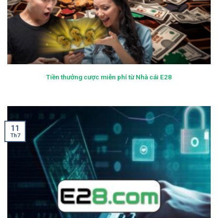
Tiền thưởng cược miễn phí từ Nhà cái E28
11
Th7