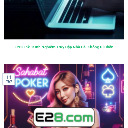
E28 Link : Kinh Nghiệm Truy Cập Nhà Cái Không Bị Chặn
11
Th7