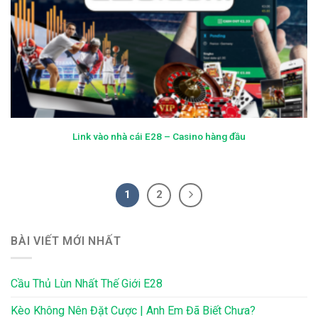
Link vào nhà cái E28 – Casino hàng đầu
1
2
BÀI VIẾT MỚI NHẤT
Cầu Thủ Lùn Nhất Thế Giới E28
Kèo Không Nên Đặt Cược | Anh Em Đã Biết Chưa?