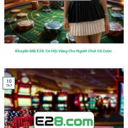
Khuyến Mãi E28: Cơ Hội Vàng Cho Người Chơi Cá Cược
10
Th7