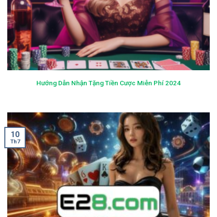
Hướng Dẫn Nhận Tặng Tiền Cược Miễn Phí 2024
10
Th7