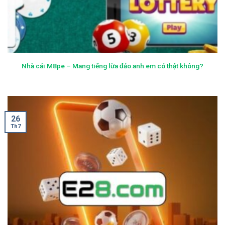
Nhà cái M8pe – Mang tiếng lừa đảo anh em có thật không?
26
Th7