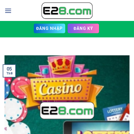
ĐĂNG NHẬP
ĐĂNG KÝ
05
Th8