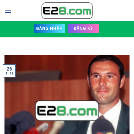
ĐĂNG NHẬP
ĐĂNG KÝ
26
Th11