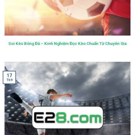
Soi Kèo Bóng Đá – Kinh Nghiệm Đọc Kèo Chuẩn Từ Chuyên Gia
17
Th9