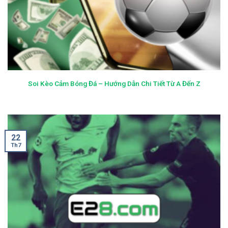
Soi Kèo Cảm Bóng Đá – Hướng Dẫn Chi Tiết Từ A Đến Z
22
Th7