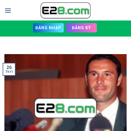
ĐĂNG NHẬP
ĐĂNG KÝ
26
Th11