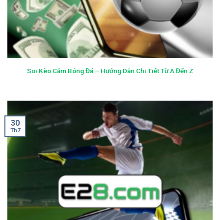
Soi Kèo Cảm Bóng Đá – Hướng Dẫn Chi Tiết Từ A Đến Z
30
Th7