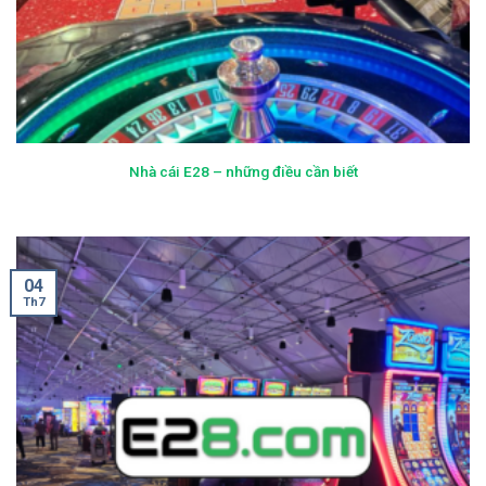
Nhà cái E28 – những điều cần biết
04
Th7