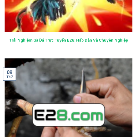
Trải Nghiệm Gà Đá Trực Tuyến E28: Hấp Dẫn Và Chuyên Nghiệp
09
Th7